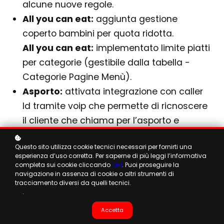
alcune nuove regole.
All you can eat:
aggiunta gestione
coperto bambini per quota ridotta.
All you can eat:
implementato limite piatti
per categorie (gestibile dalla tabella -
Categorie Pagine Menù).
Asporto:
attivata integrazione con caller
Id tramite voip che permette di ricnoscere
il cliente che chiama per l’asporto e
ricevere contestualmente la chiamata su
Questo sito utilizza cookie tecnici necessari per fornirti una
un terminale voip.
esperienza d’uso corretta. Per saperne di più leggi l’informativa
Stampa coupon:
ora è possibile stampare
completa sui cookie cliccando
QUI
. Puoi proseguire la
navigazione in assenza di cookie o altri strumenti di
i coupon anche sulle stampanti non fiscali.
tracciamento diversi da quelli tecnici.
Coupon:
aggiunto il supporto al nuovo tipo
.
coupon per resi. Quando viene effettuato
Accetta
un reso o un annullamento, viene emesso