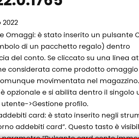
22.0.1765
o 2022
ne Omaggi: è stato inserito un pulsante
simbolo di un pacchetto regalo) dentro
ccia del conto. Se cliccato su una linea att
ene considerata come prodotto omaggi
comunque movimentata nel magazzino.
è opzionale e si abilita dentro il singolo 
 utente->Gestione profilo.
addebiti card: è stato inserito negli str
orno addebiti card”. Questo tasto è visibi
 il parametro “Pulsante card conto immed