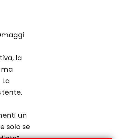
 Omaggi
iva, la
o ma
 La
utente.
umenti un
le solo se
iato”.