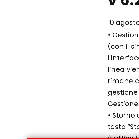
v 6.
10 agost
• Gestio
(con il 
l'interfa
linea vi
rimane 
gestione 
Gestione
• Storno 
tasto “St
è attivo