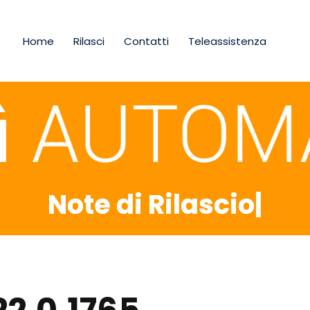
Home
Rilasci
Contatti
Teleassistenza
Note di Rilascio
|