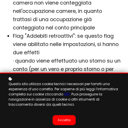
camera non viene conteggiata
nell'occupazione camere, in quanto
trattasi di una occupazione già
conteggiata nel conto principale
Flag "Addebiti retroattivi": se questo flag
viene abilitato nelle impostazioni, si hanno
due effetti
· quando viene effettuato uno storno su un
conto (per un vero e proprio storno o per
un trasferimento di addebito), l'operazione
Questo sito utilizza cookie tecnici necessari per fornirti una
di storno viene conteggiata nella data
esperienza d’uso corretta. Per saperne di più leggi l’informativa
dell'addebito originario e non nella data in
completa sui cookie cliccando
QUI
. Puoi proseguire la
navigazione in assenza di cookie o altri strumenti di
cui lo storno viene effettuato. Nelle Note
tracciamento diversi da quelli tecnici.
dell’addebito viene indicata la data
.
effettiva dell’operazione
Accetta
· nella pagina Inserimento Extra