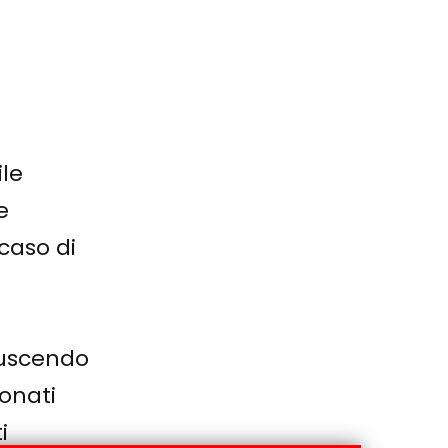
ile
e
caso di
 uscendo
onati
i