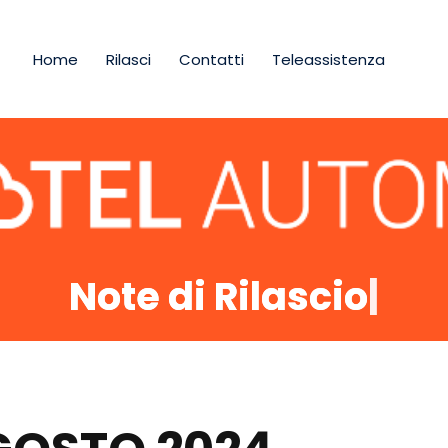
Home
Rilasci
Contatti
Teleassistenza
Note di Rilascio
|