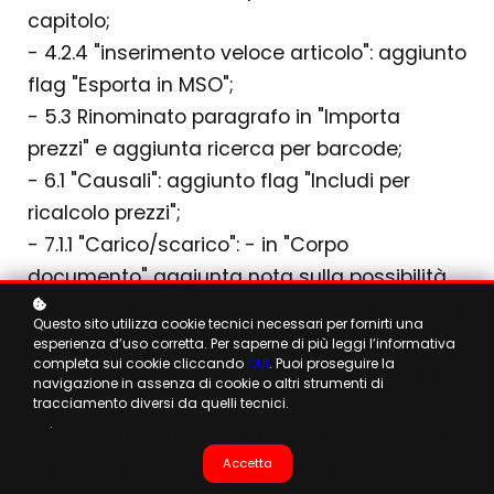
capitolo;
- 4.2.4 "inserimento veloce articolo": aggiunto
flag "Esporta in MSO";
- 5.3 Rinominato paragrafo in "Importa
prezzi" e aggiunta ricerca per barcode;
- 6.1 "Causali": aggiunto flag "Includi per
ricalcolo prezzi";
- 7.1.1 "Carico/scarico":
- in "Corpo
documento" aggiunta nota sulla possibilità
di trascinamento delle linee documento;
- in
Questo sito utilizza cookie tecnici necessari per fornirti una
"Genera XML fattura elettronica" aggiunta
esperienza d’uso corretta. Per saperne di più leggi l’informativa
completa sui cookie cliccando
QUI
. Puoi proseguire la
nota relativa al controllo matricole e lotti del
navigazione in assenza di cookie o altri strumenti di
documento;
tracciamento diversi da quelli tecnici.
.
- 7.2.7 "Ordine multifornitore": aggiunta nota
Accetta
su documento di origine che verrà poi