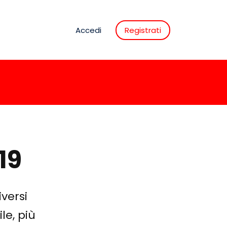
Accedi
Registrati
19
versi
le, più