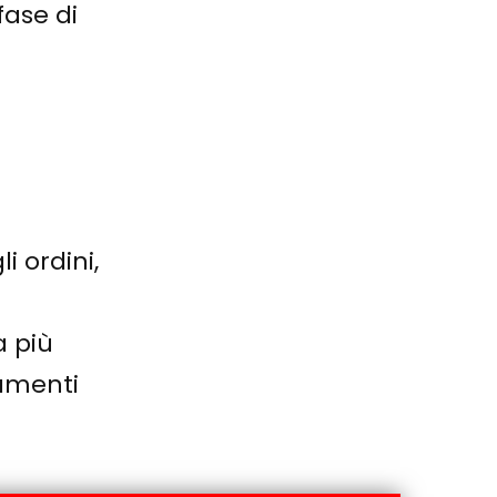
fase di
i ordini,
a più
tamenti