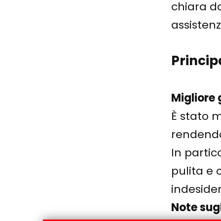
chiara da
assistenz
Princip
Migliore 
È stato m
rendendo
In partic
pulita e
indesider
Note sugli