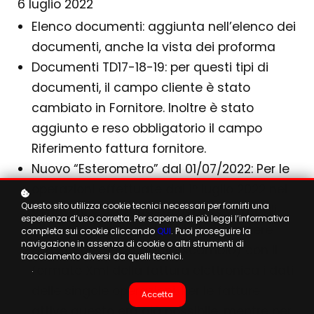
6 luglio 2022
Elenco documenti: aggiunta nell’elenco dei
documenti, anche la vista dei proforma
Documenti TD17-18-19: per questi tipi di
documenti, il campo cliente è stato
cambiato in Fornitore. Inoltre è stato
aggiunto e reso obbligatorio il campo
Riferimento fattura fornitore.
Nuovo “Esterometro” dal 01/07/2022: Per le
operazioni effettuate dal 1° luglio 2022 nei
Questo sito utilizza cookie tecnici necessari per fornirti una
confronti e da soggetti non residenti, gli
esperienza d’uso corretta. Per saperne di più leggi l’informativa
operatori nazionali devono trasmettere
completa sui cookie cliccando
QUI
. Puoi proseguire la
navigazione in assenza di cookie o altri strumenti di
allo Sdi (Sistema di interscambio) con il
tracciamento diversi da quelli tecnici.
formato Xml della fattura elettronica i dati
.
delle singole operazioni. Per le fatture
Accetta
attive questo era già possibile, mentre per