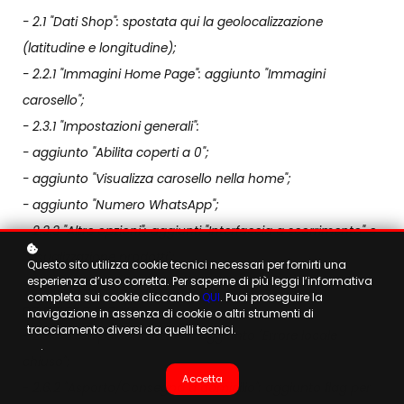
- 2.1 "Dati Shop": spostata qui la geolocalizzazione
(latitudine e longitudine);
- 2.2.1 "Immagini Home Page": aggiunto "Immagini
carosello";
- 2.3.1 "Impostazioni generali":
- aggiunto "Abilita coperti a 0";
- aggiunto "Visualizza carosello nella home";
- aggiunto "Numero WhatsApp";
- 2.3.3 "Altre opzioni": aggiunti "Interfaccia a scorrimento" e
"Visualizzazione prodotti";
Questo sito utilizza cookie tecnici necessari per fornirti una
esperienza d’uso corretta. Per saperne di più leggi l’informativa
- Eliminato paragrafo 2.3.5 "Interfaccia light" e rinumerati i
completa sui cookie cliccando
QUI
. Puoi proseguire la
paragrafi a seguire;
navigazione in assenza di cookie o altri strumenti di
tracciamento diversi da quelli tecnici.
- 2.3.5 "Testi personalizzabili": aggiunto "Errore locale
.
chiuso";
Accetta
- 2.6.2 "Asporto/Consegna a domicilio": aggiunto flag per