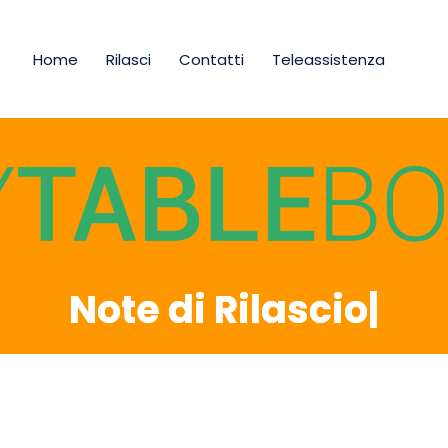
Home
Rilasci
Contatti
Teleassistenza
Note di Rilascio
|