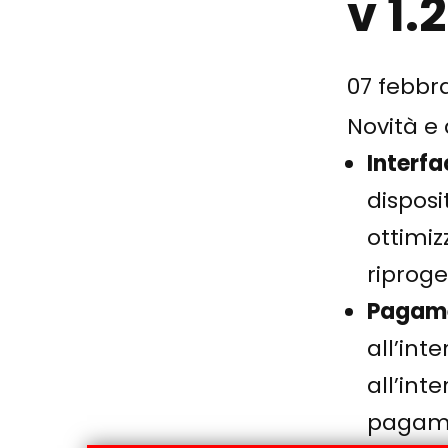
v 1.2
07 febbr
Novità e
Interfa
disposi
ottimi
riproge
Pagame
all’int
all’int
pagamen