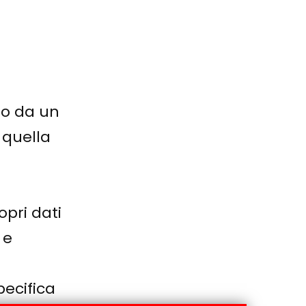
o da un
 quella
pri dati
 e
pecifica