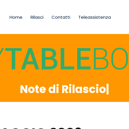
Home
Rilasci
Contatti
Teleassistenza
Note di Rilascio
|