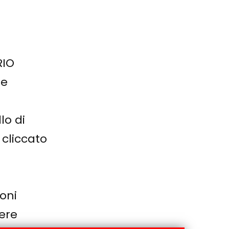
RIO
le
lo di
 cliccato
oni
dere