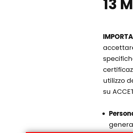
13 
IMPORTA
accettare
specifich
certifica
utilizzo 
su ACCETT
Person
general