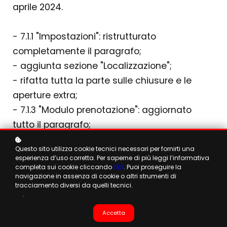
aprile 2024.
- 7.1.1 "Impostazioni": ristrutturato
completamente il paragrafo;
- aggiunta sezione "Localizzazione";
- rifatta tutta la parte sulle chiusure e le
aperture extra;
- 7.1.3 "Modulo prenotazione": aggiornato
tutto il paragrafo;
- 7.4 "Templates": aggiunto pulsante
Questo sito utilizza cookie tecnici necessari per fornirti una
"Duplica";
esperienza d’uso corretta. Per saperne di più leggi l’informativa
completa sui cookie cliccando
QUI
. Puoi proseguire la
- 7.10 "Fasce orarie": rifatto il paragrafo alla
navigazione in assenza di cookie o altri strumenti di
luce dei nuovi elementi all'interno del form di
tracciamento diversi da quelli tecnici.
.
inserimento;
- Aggiunto nuovo paragrafo 7.12
Accetta