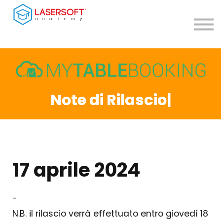
Contatti
Teleassistenza
Accedi
Registrati
Note di Rilascio
|
17 aprile 2024
-
N.B. il rilascio verrà effettuato entro giovedì 18